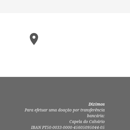
Dízimos
Para efetuar uma doação por transferência
bancária:
Capela do Calvário
IBAN PT50-0033-0000-45605095044-05